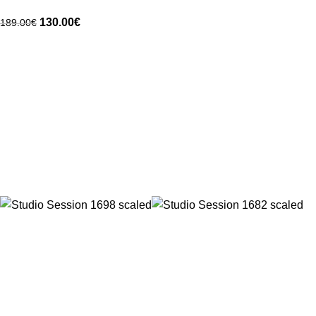
130.00
€
189.00
€