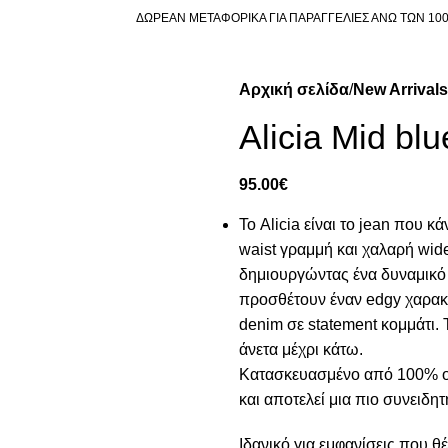
ΔΩΡΕΑΝ ΜΕΤΑΦΟΡΙΚΑ ΓΙΑ ΠΑΡΑΓΓΕΛΙΕΣ ΑΝΩ ΤΩΝ 10
Αρχική σελίδα
New Arrivals
Alicia Mid blu
95.00
€
Το Alicia είναι το jean που κ
waist γραμμή και χαλαρή wide
δημιουργώντας ένα δυναμικό 
προσθέτουν έναν edgy χαρακτ
denim σε statement κομμάτι.
άνετα μέχρι κάτω.
Κατασκευασμένο από 100% ορ
και αποτελεί μια πιο συνειδητ
Ιδανικό για εμφανίσεις που θ