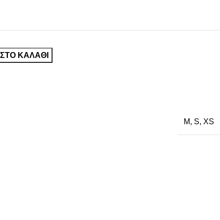
ΣΤΟ ΚΑΛΆΘΙ
M
,
S
,
XS