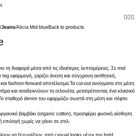
0€
Jeans
Alicia Mid blue
Back to products
e
άνει τη διαφορά μέσα από τις ιδιαίτερες λεπτομέρειες. Σε mid
 leg εφαρμογή, χαρίζει άνεση και σύγχρονη αισθητική,
και fashion-forward αποτέλεσμα.Τα cut-out ανοίγματα στη μέση
ήρα και αναδεικνύουν τη σιλουέτα, μετατρέποντας ένα κλασικό
 Το σταθερό denim του εφαρμόζει σωστά στη μέση και πέφτει
γανικό βαμβάκι (organic cotton), προσφέρει φυσική αίσθηση
ή επιλογή χωρίς να χάνει σε στιλ.
έλουν να ξεχωρίζουν, από casual looks μέχρι πιο bold