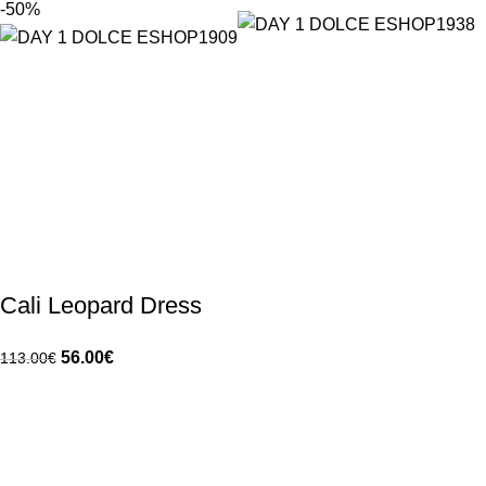
-50%
Cali Leopard Dress
56.00
€
113.00
€