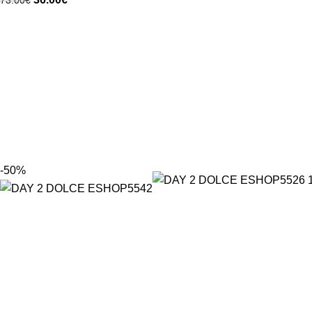
73.00
€
-50%