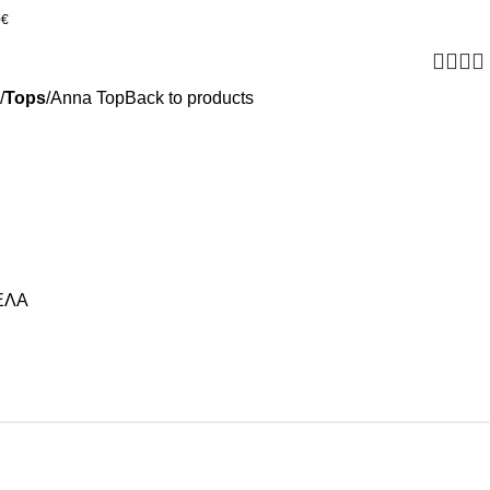
0€
Tops
Anna Top
Back to products
ΕΛΑ