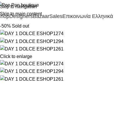
Skip to navigation
Skip to main content
Shop
Designers
Bazaar
Sales
Επικοινωνία
Ελληνικά
-50%
Sold out
Click to enlarge