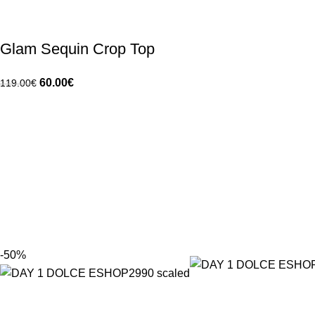
Glam Sequin Crop Top
60.00
€
119.00
€
-50%