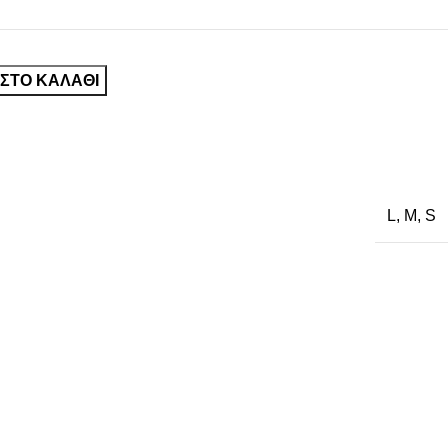
ΣΤΟ ΚΑΛΆΘΙ
L
,
M
,
S