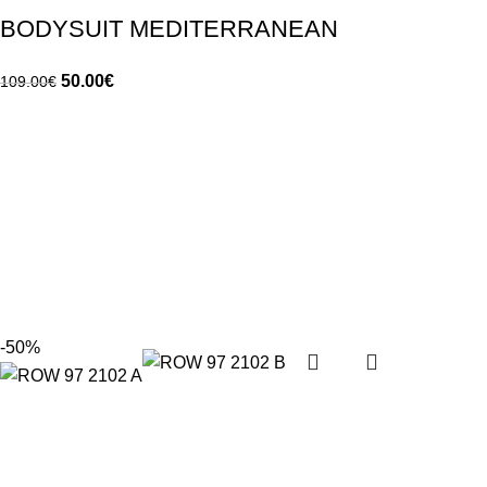
BODYSUIT MEDITERRANEAN
50.00
€
109.00
€
-50%