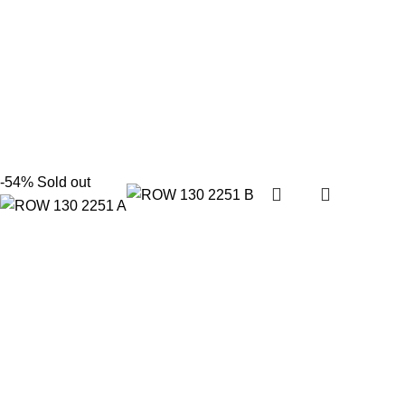
-54%
Sold out