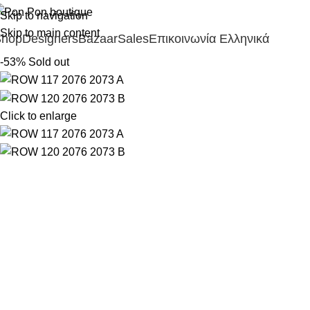
Skip to navigation
Skip to main content
Shop
Designers
Bazaar
Sales
Επικοινωνία
Ελληνικά
-53%
Sold out
Click to enlarge