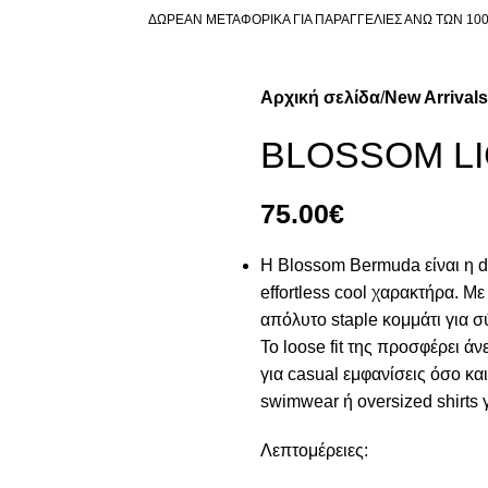
ΔΩΡΕΑΝ ΜΕΤΑΦΟΡΙΚΑ ΓΙΑ ΠΑΡΑΓΓΕΛΙΕΣ ΑΝΩ ΤΩΝ 10
Αρχική σελίδα
New Arrivals
BLOSSOM LI
75.00
€
Η Blossom Bermuda είναι η d
effortless cool χαρακτήρα. Με
απόλυτο staple κομμάτι για 
Το loose fit της προσφέρει ά
για casual εμφανίσεις όσο και
swimwear ή oversized shirts 
Λεπτομέρειες: