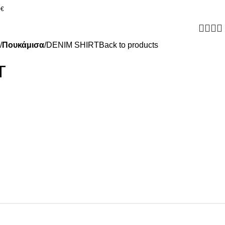
0€
Πουκάμισα
DENIM SHIRT
Back to products
T