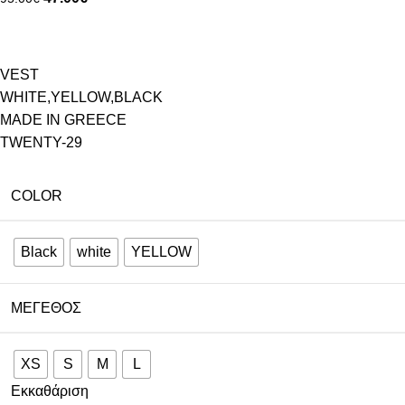
VEST
WHITE,YELLOW,BLACK
MADE IN GREECE
TWENTY-29
COLOR
Black
white
YELLOW
ΜΈΓΕΘΟΣ
XS
S
M
L
Εκκαθάριση