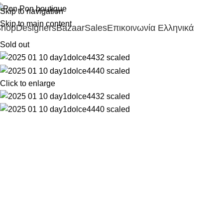
Skip to navigation
Skip to main content
Shop
Designers
Bazaar
Sales
Επικοινωνία
Ελληνικά
Sold out
Click to enlarge