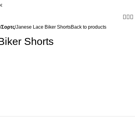
0€
Σορτς
Janese Lace Biker Shorts
Back to products
Biker Shorts