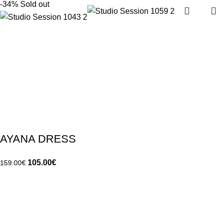
-34%
Sold out
AYANA DRESS
105.00
€
159.00
€