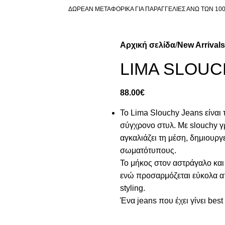
ΔΩΡΕΑΝ ΜΕΤΑΦΟΡΙΚΑ ΓΙΑ ΠΑΡΑΓΓΕΛΙΕΣ ΑΝΩ ΤΩΝ 10
Αρχική σελίδα
New Arrivals
LIMA SLOUC
88.00
€
To Lima Slouchy Jeans είναι 
σύγχρονο στυλ. Με slouchy γ
αγκαλιάζει τη μέση, δημιουργ
σωματότυπους.
Το μήκος στον αστράγαλο και
ενώ προσαρμόζεται εύκολα απ
styling.
Ένα jeans που έχει γίνει best