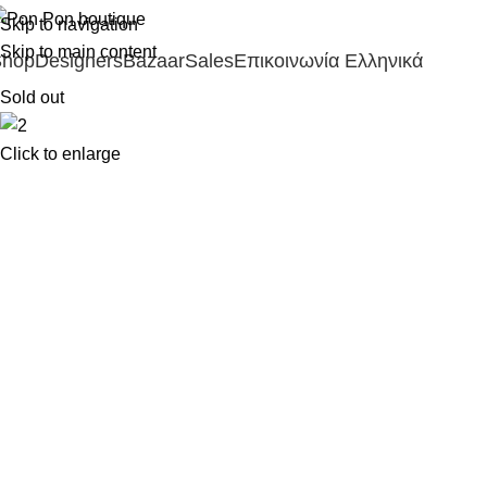
Skip to navigation
Skip to main content
Shop
Designers
Bazaar
Sales
Επικοινωνία
Ελληνικά
Sold out
Click to enlarge