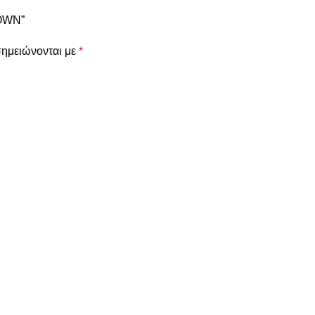
ROWN”
σημειώνονται με
*