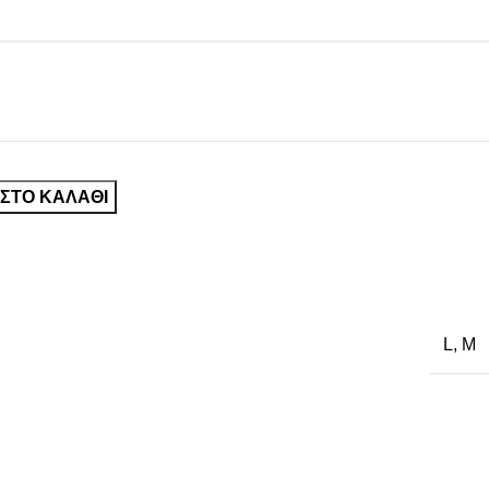
ΣΤΟ ΚΑΛΆΘΙ
L
,
M