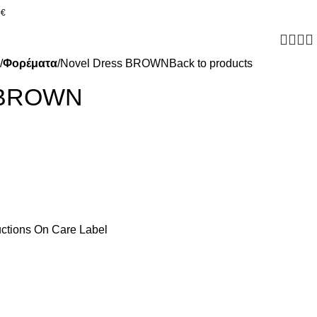
0€
Φορέματα
Novel Dress BROWN
Back to products
s BROWN
uctions On Care Label