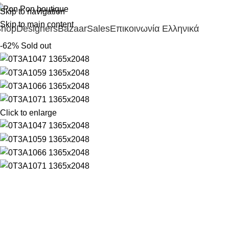
Skip to navigation
Skip to main content
Shop
Designers
Bazaar
Sales
Επικοινωνία
Ελληνικά
-62%
Sold out
Click to enlarge