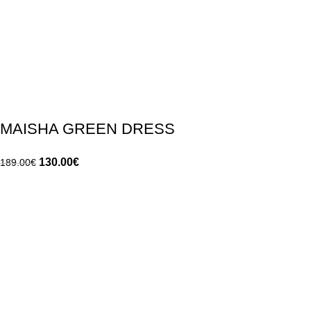
MAISHA GREEN DRESS
130.00
€
189.00
€