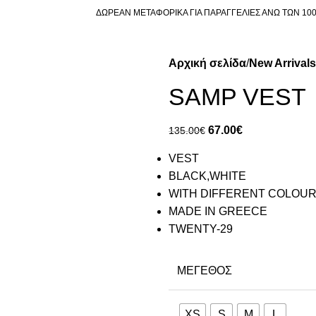
ΔΩΡΕΑΝ ΜΕΤΑΦΟΡΙΚΑ ΓΙΑ ΠΑΡΑΓΓΕΛΙΕΣ ΑΝΩ ΤΩΝ 10
Αρχική σελίδα
New Arrivals
SAMP VEST
67.00
€
135.00
€
VEST
BLACK,WHITE
WITH DIFFERENT COLOUR
MADE IN GREECE
TWENTY-29
ΜΈΓΕΘΟΣ
XS
S
M
L