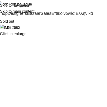
Skip to navigation
Skip to main content
Shop
Designers
Bazaar
Sales
Επικοινωνία
Ελληνικά
Sold out
Click to enlarge