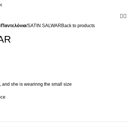
0€
Παντελόνια
SATIN SALWAR
Back to products
AR
 and she is wearinng the small size
ece