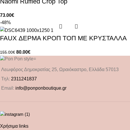
Naomi Ruffled Crop Top
73.00
€
-48%
FAUX ΔΕΡΜΑ ΚΡΟΠ ΤΟΠ ΜΕ ΚΡΥΣΤΑΛΛΑ
80.00
€
155.00
€
Λεωφόρος Δημοκρατίας 25, Ωραιόκαστρο, Ελλάδα 57013
Τηλ:
2311241837
Email:
info@ponponboutique.gr
Χρήσιμα links