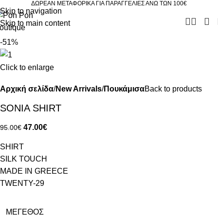
ΔΩΡΕΑΝ ΜΕΤΑΦΟΡΙΚΑ ΓΙΑ ΠΑΡΑΓΓΕΛΙΕΣ ΑΝΩ ΤΩΝ 100€
Skip to navigation
Skip to main content
-51%
Click to enlarge
Αρχική σελίδα
New Arrivals
Πουκάμισα
Back to products
SONIA SHIRT
47.00
€
95.00
€
SHIRT
SILK TOUCH
MADE IN GREECE
TWENTY-29
ΜΈΓΕΘΟΣ