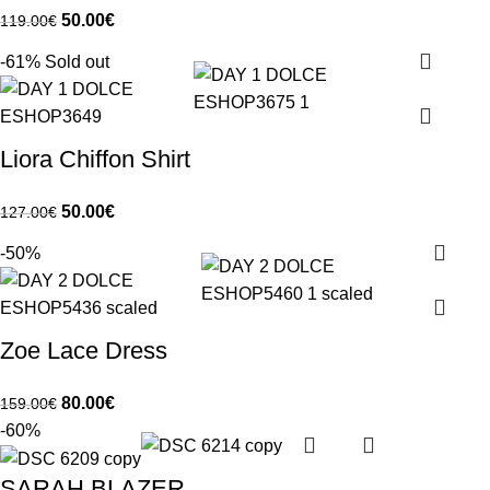
50.00
€
119.00
€
-61%
Sold out
Liora Chiffon Shirt
50.00
€
127.00
€
-50%
Zoe Lace Dress
80.00
€
159.00
€
-60%
SARAH BLAZER