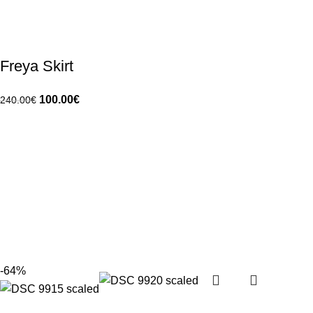
Freya Skirt
100.00
€
240.00
€
-64%