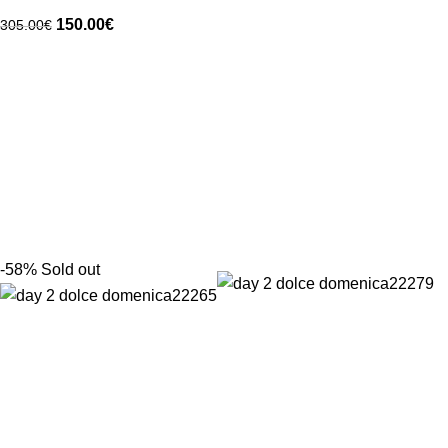
150.00
€
305.00
€
-58%
Sold out