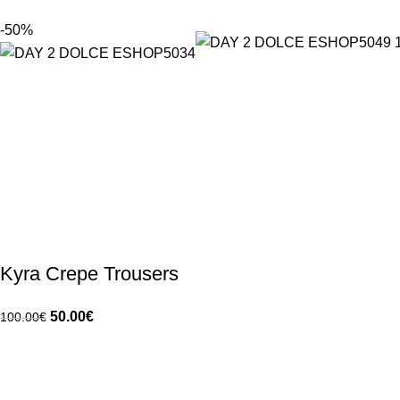
-50%
Kyra Crepe Trousers
50.00
€
100.00
€