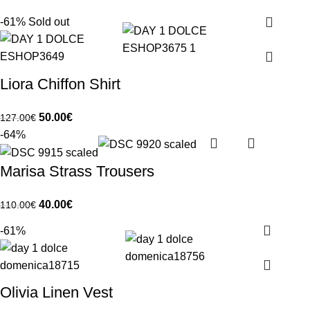
-61%
Sold out
Liora Chiffon Shirt
50.00
€
127.00
€
-64%
Marisa Strass Trousers
40.00
€
110.00
€
-61%
Olivia Linen Vest