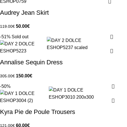
Audrey Jean Skirt
50.00
€
119.00
€
-51%
Sold out
Annalise Sequin Dress
150.00
€
305.00
€
-50%
Kyra Pie de Poule Trousers
60.00
€
121.00
€