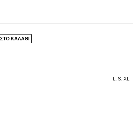
ΣΤΟ ΚΑΛΆΘΙ
L
,
S
,
XL