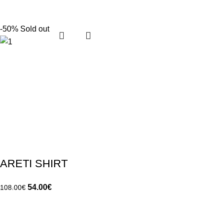
-50%
Sold out
ARETI SHIRT
54.00
€
108.00
€