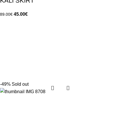
KALI SKIRT
45.00
€
89.00
€
-49%
Sold out