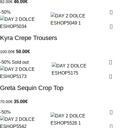
46.00
€
92.00
€
-50%
Kyra Crepe Trousers
50.00
€
100.00
€
-50%
Sold out
Greta Sequin Crop Top
35.00
€
70.00
€
-50%