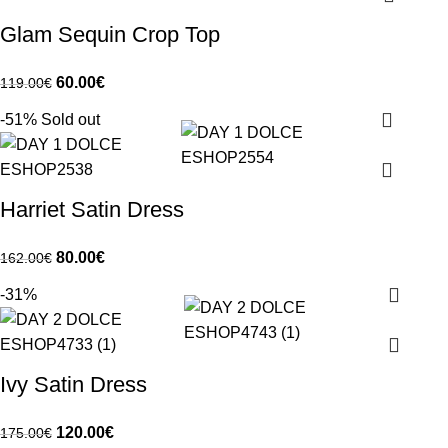
Glam Sequin Crop Top
60.00
€
119.00
€
-51%
Sold out
Harriet Satin Dress
80.00
€
162.00
€
-31%
Ivy Satin Dress
120.00
€
175.00
€