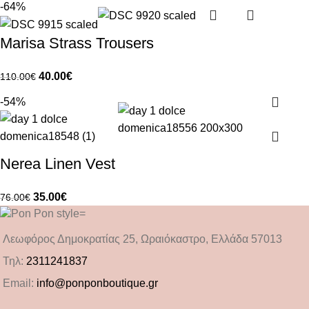
-64%
Marisa Strass Trousers
40.00
€
110.00
€
-54%
Nerea Linen Vest
35.00
€
76.00
€
Λεωφόρος Δημοκρατίας 25, Ωραιόκαστρο, Ελλάδα 57013
Τηλ:
2311241837
Email:
info@ponponboutique.gr