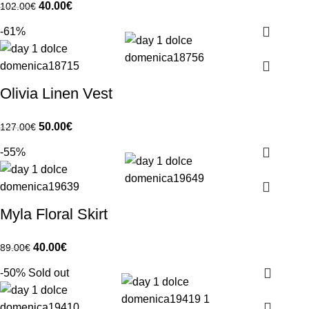
40.00
€
102.00
€
-61%
Olivia Linen Vest
50.00
€
127.00
€
-55%
Myla Floral Skirt
40.00
€
89.00
€
-50%
Sold out