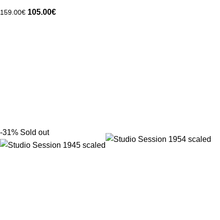
105.00
€
159.00
€
-31%
Sold out