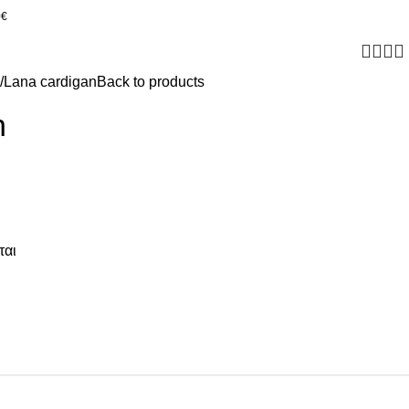
0€
Lana cardigan
Back to products
n
ται