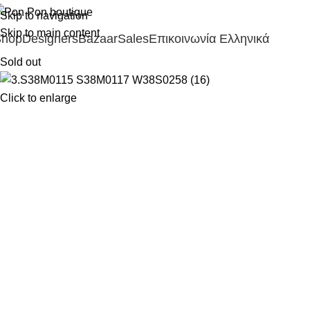
Skip to navigation
Skip to main content
Shop
Designers
Bazaar
Sales
Επικοινωνία
Ελληνικά
Sold out
Click to enlarge