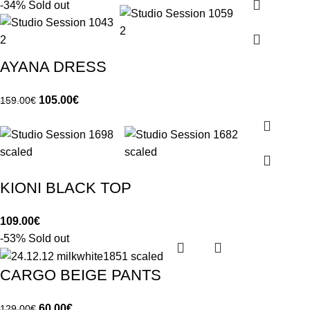
-34%
Sold out
AYANA DRESS
105.00
€
159.00
€
KIONI BLACK TOP
109.00
€
-53%
Sold out
CARGO BEIGE PANTS
60.00
€
129.00
€