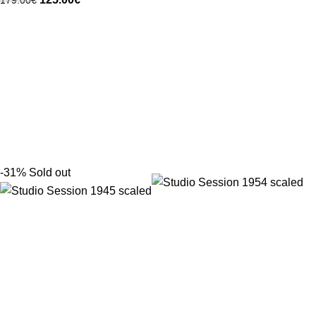
179.00
€
-31%
Sold out