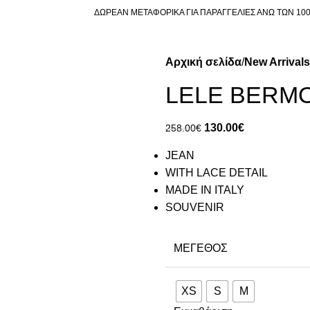
ΔΩΡΕΑΝ ΜΕΤΑΦΟΡΙΚΑ ΓΙΑ ΠΑΡΑΓΓΕΛΙΕΣ ΑΝΩ ΤΩΝ 10
Αρχική σελίδα
New Arrivals
LELE BERM
130.00
€
258.00
€
JEAN
WITH LACE DETAIL
MADE IN ITALY
SOUVENIR
ΜΈΓΕΘΟΣ
XS
S
M