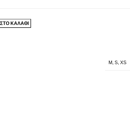
ΣΤΟ ΚΑΛΆΘΙ
M
,
S
,
XS