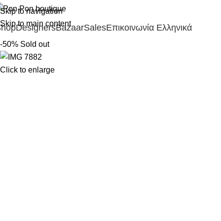
Skip to navigation
Skip to main content
Shop
Designers
Bazaar
Sales
Επικοινωνία
Ελληνικά
-50%
Sold out
Click to enlarge