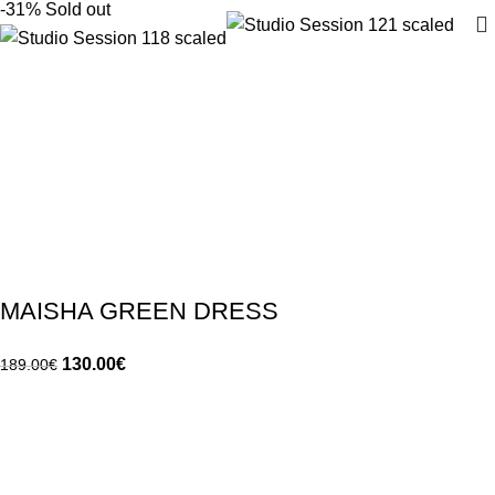
-31%
Sold out
MAISHA GREEN DRESS
130.00
€
189.00
€